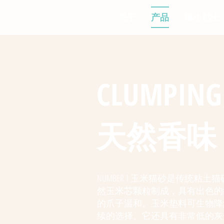
关于
产品
猫小贴士
CLUMPIN
天然香味
NUMBER 1 玉米猫砂是传统粘土
然玉米芯颗粒制成，具有出色的
的爪子温和。玉米垫料可生物降
续的选择。它还具有非常低的灰