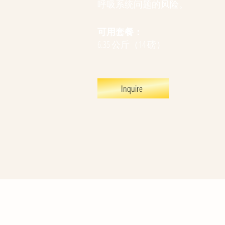
呼吸系统问题的风险。
可用套餐：
6.35 公斤（14 磅）
Inquire