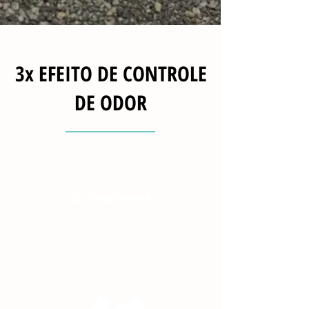
3x EFEITO DE CONTROLE
DE ODOR
Bio Desodorante
A areia para gatos número 1 tem a capacidade natural de
remover todos os maus odores da urina e das fezes.
Ajuda-o a manter o ambiente doméstico fresco e
agradável.