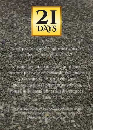
A areia para gatos Number 1 pode manter a caixa de
areia fresca e inodora por até 21 dias*!
​Isto é importante para o conforto do gato e do dono,
bem como para manter um ambiente doméstico limpo e
higiénico. Number 1 Cat Litter 3X Odor Control
Technonoly que ajuda a absorver e neutralizar odores,
amônia e manter o ar ao redor da caixa de areia limpo e
fresco.
* Diferentes quantidades de areia na bandeja e número de gatos
usando esta bandeja podem resultar em um desempenho
ligeiramente diferente do produto.