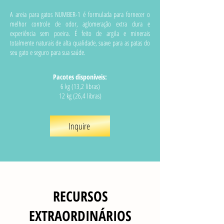
A areia para gatos NUMBER-1 é formulada para fornecer o
melhor controle de odor, aglomeração extra dura e
experiência sem poeira. É feito de argila e minerais
totalmente naturais de alta qualidade, suave para as patas do
seu gato e seguro para sua saúde.
Pacotes disponíveis:
6 kg (13,2 libras)
12 kg (26,4 libras)
Inquire
RECURSOS
EXTRAORDINÁRIOS