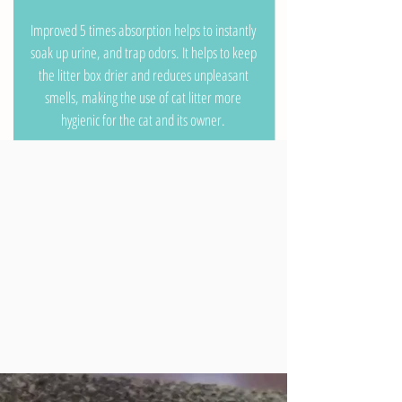
Improved 5 times absorption helps to instantly
soak up urine, and trap odors. It helps to keep
the litter box drier and reduces unpleasant
smells, making the use of cat litter more
hygienic for the cat and its owner.