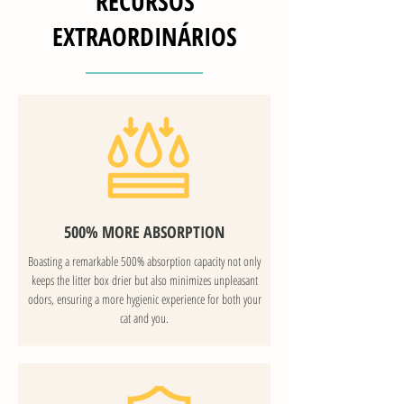
RECURSOS
EXTRAORDINÁRIOS
500% MORE ABSORPTION
Boasting a remarkable 500% absorption capacity not only
keeps the litter box drier but also minimizes unpleasant
odors, ensuring a more hygienic experience for both your
cat and you.