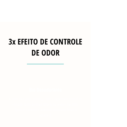
3x EFEITO DE CONTROLE
DE ODOR
Bio Desodorante
A areia para gatos número 1 tem a capacidade natural de
remover todos os maus odores da urina e das fezes.
Ajuda-o a manter o ambiente doméstico fresco e
agradável.