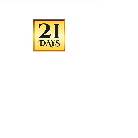
A areia para gatos Number 1 pode manter a caixa de
areia fresca e inodora por até 21 dias*!
​Isto é importante para o conforto do gato e do dono,
bem como para manter um ambiente doméstico limpo e
higiénico. Number 1 Cat Litter 3X Odor Control
Technonoly que ajuda a absorver e neutralizar odores,
amônia e manter o ar ao redor da caixa de areia limpo e
fresco.
* Diferentes quantidades de areia na bandeja e número de gatos
usando esta bandeja podem resultar em um desempenho
ligeiramente diferente do produto.