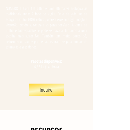
NÚMERO 1 Corn Cat Litter é uma alternativa ecológica às
tradicionais areias à base de argila. Feito de grânulos de
espiga de milho 100% natural, oferece excelente aglutinação e
absorção, sendo suave para as patas sensíveis. A cama de
milho é biodegradável e pode ser lavada, tornando-a uma
escolha mais sustentável. Também tem muito pouco pó,
reduzindo o risco de problemas respiratórios para animais de
estimação e seus donos.
Pacotes disponíveis:
6,35 kg (14 libras)
Inquire