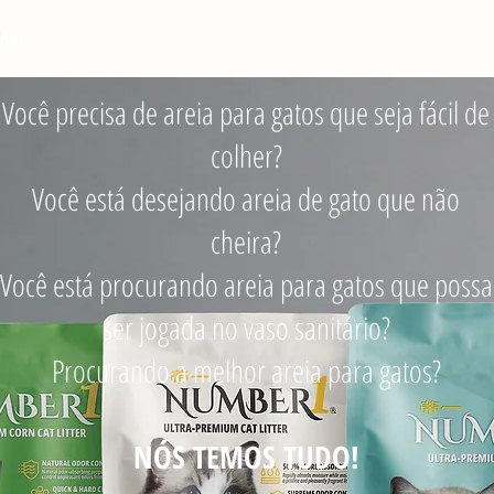
More
Você precisa de areia para gatos que seja fácil de
colher?
Você está desejando areia de gato que não
cheira?
Você está procurando areia para gatos que possa
ser jogada no vaso sanitário?
Procurando a melhor areia para gatos?
NÓS TEMOS TUDO!