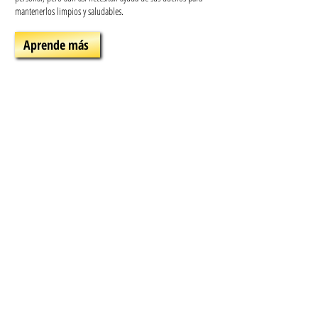
mantenerlos limpios y saludables.
Aprende más
DESCRIPCIÓN GENERAL
Home
Products
Tips
Contact
PRODUCTOS
21 días sin olor: sin perfume