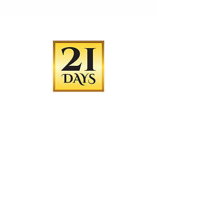
¡La arena para gatos Number 1 puede mantener la
bandeja de arena fresca y sin olor hasta 21 días*!
​Esto es importante tanto para la comodidad del gato
como del propietario, así como para mantener un
entorno doméstico limpio e higiénico. Tecnología de
control de olores Number 1 Cat Litter 3X que ayuda a
absorber y neutralizar los olores, el amoníaco y mantiene
el aire alrededor de la bandeja de arena limpio y fresco.
* Las diferentes cantidades de arena en la bandeja y el número de