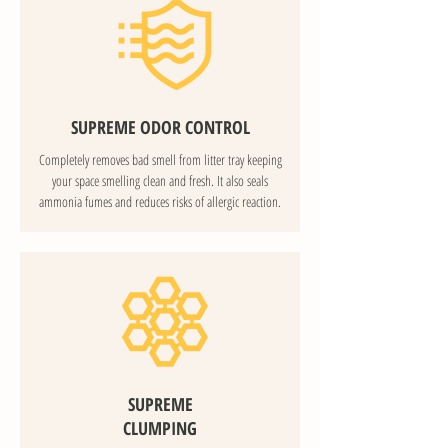
SUPREME ODOR CONTROL
Completely removes bad smell from litter tray keeping
your space smelling clean and fresh. It also seals
ammonia fumes and reduces risks of allergic reaction.
SUPREME
CLUMPING