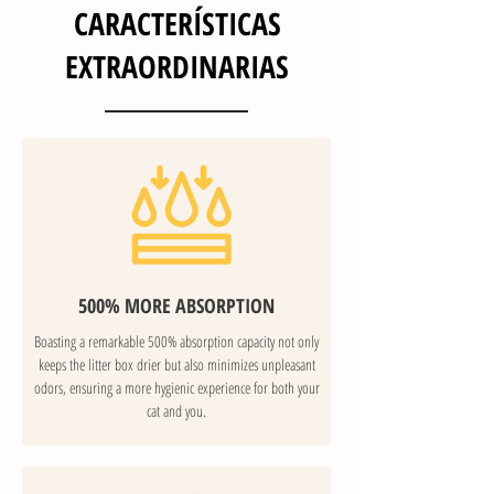
CARACTERÍSTICAS
EXTRAORDINARIAS
500% MORE ABSORPTION
Boasting a remarkable 500% absorption capacity not only
keeps the litter box drier but also minimizes unpleasant
odors, ensuring a more hygienic experience for both your
cat and you.