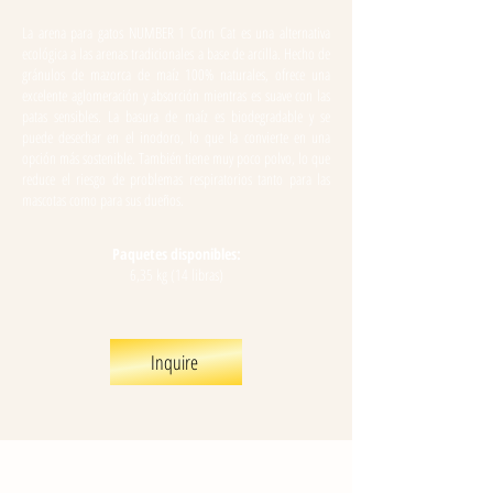
La arena para gatos NUMBER 1 Corn Cat es una alternativa
ecológica a las arenas tradicionales a base de arcilla. Hecho de
gránulos de mazorca de maíz 100% naturales, ofrece una
excelente aglomeración y absorción mientras es suave con las
patas sensibles. La basura de maíz es biodegradable y se
puede desechar en el inodoro, lo que la convierte en una
opción más sostenible. También tiene muy poco polvo, lo que
reduce el riesgo de problemas respiratorios tanto para las
mascotas como para sus dueños.
Paquetes disponibles:
6,35 kg (14 libras)
Inquire