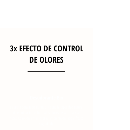
gatos que usan esta bandeja pueden dar como resultado un
rendimiento del producto ligeramente diferente.
3x EFECTO DE CONTROL
DE OLORES
Desodorante Bio
La arena para gatos número 1 tiene la capacidad natural
de eliminar todos los malos olores de la orina y las
heces. Le ayuda a mantener el ambiente del hogar fresco
y agradable.